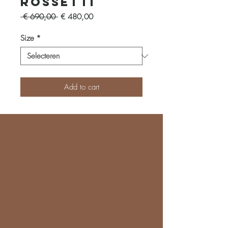
Rossetti
Normale
Verkoopprijs
 € 690,00 
€ 480,00
prijs
Size
*
Add to cart